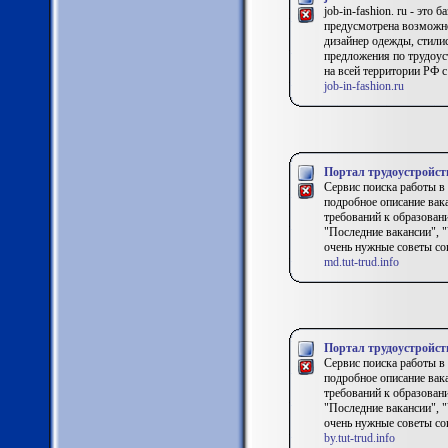
job-in-fashion. ru - это
предусмотрена возможно
дизайнер одежды, стили
предложения по трудоуст
на всей территории РФ 
job-in-fashion.ru
Портал трудоустройст
Сервис поиска работы в 
подробное описание вак
требований к образован
"Последние вакансии", "
очень нужные советы со
md.tut-trud.info
Портал трудоустройст
Сервис поиска работы в 
подробное описание вак
требований к образован
"Последние вакансии", "
очень нужные советы со
by.tut-trud.info