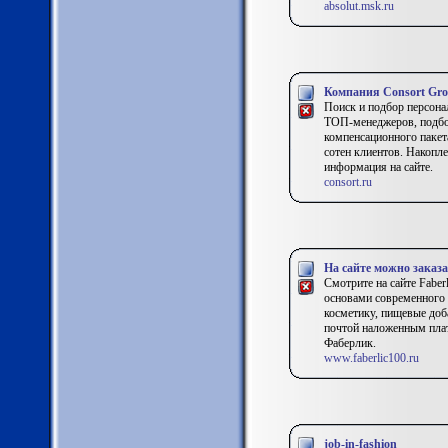
absolut.msk.ru
Компания Consort Gro
Поиск и подбор персонал
ТОП-менеджеров, подбор
компенсационного пакет
сотен клиентов. Накопл
информация на сайте.
consort.ru
На сайте можно заказ
Смотрите на сайте Faber
основами современного 
косметику, пищевые доб
почтой наложенным плате
Фаберлик.
www.faberlic100.ru
job-in-fashion