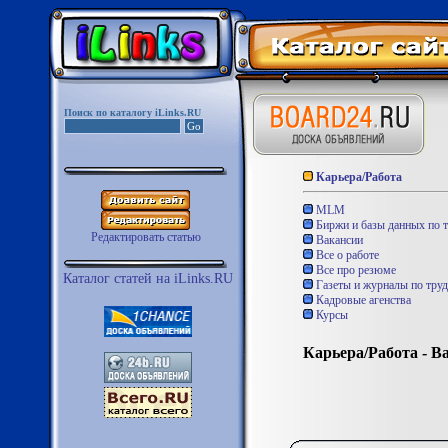
Поиск по каталогу iLinks.RU
Карьера/Работа
MLM
Биржи и базы данных по т
Редактировать статью
Вакансии
Все о работе
Все про резюме
Каталог статей на iLinks.RU
Газеты и журналы по труд
Кадровые агенства
Курсы
Карьера/Работа - В