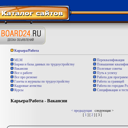
Карьера/Работа
MLM
Переквалификация
Биржи и базы данных по трудоустройству
Повышение квалифи
Вакансии
Полезные советы
Все о работе
Путь к успеху
Все про резюме
Работа для программ
Газеты и журналы по трудоустройству
Работа за границей
Кадровые агенства
Работа по городам Ро
Курсы
Спецификация и тест
Карьера/Работа - Вакансии
< предыдущая
следующая >
[
1
] [
2
] [ 3 ]