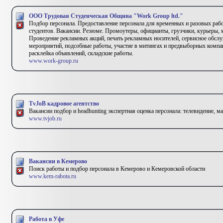
ООО Трудовая Студенческая Община "Work Group ltd."
Подбор персонала. Предоставление персонала для временных и разовых работ
студентов. Вакансии. Резюме. Промоутеры, официанты, грузчики, курьеры,
Проведение рекламных акций, печать рекламных носителей, сервисное обсл
мероприятий, подсобные работы, участие в митингах и предвыборных компан
расклейка объявлений, складские работы.
www.work-group.ru
TvJoB кадровое агентство
Вакансии подбор и headhunting экспертная оценка персонала: телевидение, ма
www.tvjob.ru
Вакансии в Кемерово
Поиск работы и подбор персонала в Кемерово и Кемеровской области
www.kem-rabota.ru
Работа в Уфе