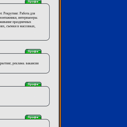
. Рекрутинг. Работа для
 монтажники, интервьюеры.
уживание праздничных
ях, съемки в массовках,
ркетинг, реклама. вакансии