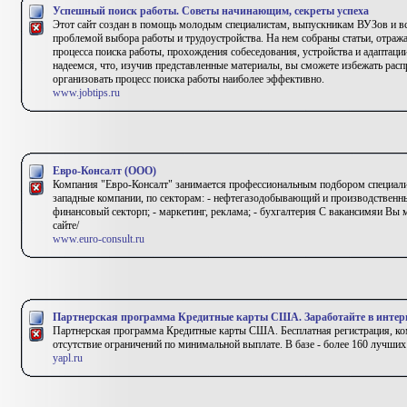
Успешный поиск работы. Советы начинающим, секреты успеха
Этот сайт создан в помощь молодым специалистам, выпускникам ВУЗов и вс
проблемой выбора работы и трудоустройства. На нем собраны статьи, отра
процесса поиска работы, прохождения собеседования, устройства и адаптац
надеемся, что, изучив представленные материалы, вы сможете избежать рас
организовать процесс поиска работы наиболее эффективно.
www.jobtips.ru
Евро-Консалт (ООО)
Компания "Евро-Консалт" занимается профессиональным подбором специали
западные компании, по секторам: - нефтегазодобывающий и производственный
финансовый секторп; - маркетинг, реклама; - бухгалтерия С вакансимяи Вы
сайте/
www.euro-consult.ru
Партнерская программа Кредитные карты США. Заработайте в интер
Партнерская программа Кредитные карты США. Бесплатная регистрация, коми
отсутствие ограничений по минимальной выплате. В базе - более 160 лучших
yapl.ru