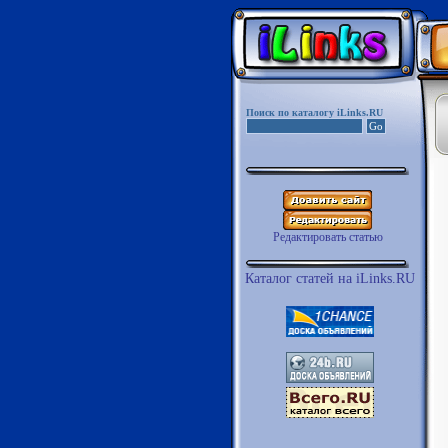
Поиск по каталогу iLinks.RU
Редактировать статью
Каталог статей на iLinks.RU