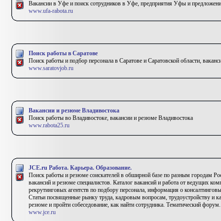
Вакансии в Уфе и поиск сотрудников в Уфе, предприятия Уфы и предложени
www.ufa-rabota.ru
Поиск работы в Саратове
Поиск работы и подбор персонала в Саратове и Саратовской области, ваканс
www.saratovjob.ru
Вакансии и резюме Владивостока
Поиск работы во Владивостоке, вакансии и резюме Владивостока
www.rabota25.ru
JCE.ru Работа. Карьера. Образование.
Поиск работы и резюме соискателей в обширной базе по разным городам Ро
вакансий и резюме специалистов. Каталог вакансий и работа от ведущих ком
рекрутинговых агентств по подбору персонала, информация о консалтингов
Статьи посвященные рынку труда, кадровым вопросам, трудоустройству и кар
резюме и пройти собеседование, как найти сотрудника. Тематический форум.
www.jce.ru