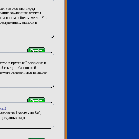
ем кто оказался перед
жающие важнейшие аспекты
ии на новом рабочем месте. Мы
пространенных ошибок и
стов в крупные Российские и
 сектор; - банковский,
 можете ознакомиться на нашем
нет!
ссия за 1 карту - до $40,
 кредитных карт.