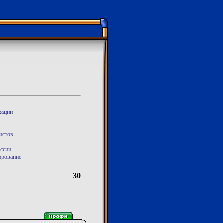
кации
истов
ссии
ирование
30