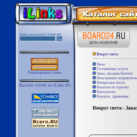
Поиск по каталогу iLinks.RU
Вокруг света
Визы
Гостиничные услуги
Редактировать статью
Заказ, продажа билетов
Иностранные неправитель
Интересные места
Каталог статей на iLinks.RU
Каталоги по туризму
Консульства
Курорты, здравницы
Вокруг света - Зака