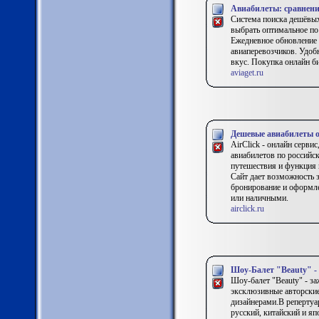
Авиабилеты: сравнени
Система поиска дешёвых
выбрать оптимальное по
Ежедневное обновление 
авиаперевозчиков. Удоб
вкус. Покупка онлайн би
aviaget.ru
Дешевые авиабилеты 
AirClick - онлайн серв
авиабилетов по россий
путешествия и функция 
Сайт дает возможность 
бронирование и оформле
или наличными.
airclick.ru
Шоу-Балет "Beauty" -
Шоу-балет "Beauty" - з
эксклюзивные авторски
дизайнерами.В репертуар
русский, китайский и я