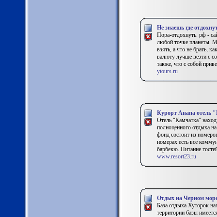
Не знаешь где отдохну
Пора-отдохнуть. рф - с
любой точке планеты. Мы
взять, а что не брать, 
валюту лучше везти с со
также, что с собой приве
ytours.ru
Курорт Анапа отель 
Отель "Камчатка" наход
полноценного отдыха на
фонд состоит из номеров
номерах есть все коммун
барбекю. Питание госте
www.resort23.ru
Отдых на Черном море
База отдыха Хуторок на
территории базы имеется