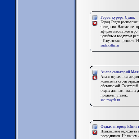
Город-курорт Судак
Город Судак расположен
Феодосии. Население гор
эфирно-масличное агро-
целебным воздухом рел
- Генуэзская крепость 
sudak.dtn.ru
Анапа санаторий Мая
Анапа отдых в санатори
новостей в своей отрас
обстановкой. Санаторий
отдых для вас и ваших д
продажа путевок.
sanimayak.ru
Отдых в городе Ейске 
Приглашаем отдохнуть в
посредников. На нашем с