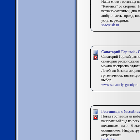
Наша мини-гостиница на
"Каменка" со стороны Т
песчано-галечный, дно м
любую часть города, пос
услуги, расценки.
sea-yeisk.ru
Санаторий Горный - 
Санаторий Горный распо
санатория расположены т
можно прекрасно отдохн
Лечебная база санатория
грязелечения, ингаляци
выбор.
www.sanatoriy-gorniy.ru
Гостиницы с бассейно
Новая гостиница на побе
панорамный вид из всех
шезлонгами на 5 и 6 эт
оснащением. Инфраструк
аттракционы.
lazahall.ru