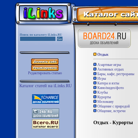
Поиск по каталогу iLinks.RU
Отдых
Азартные игры
Активных отдых
Редактировать статью
Бары, кафе, рестрораны
Игры
Катера и яхты
Каталог статей на iLinks.RU
Кино/видео/фото
Клубы
Курорты
Меломану
Общение с природой
Общение, встречи
Отдых - Курорты