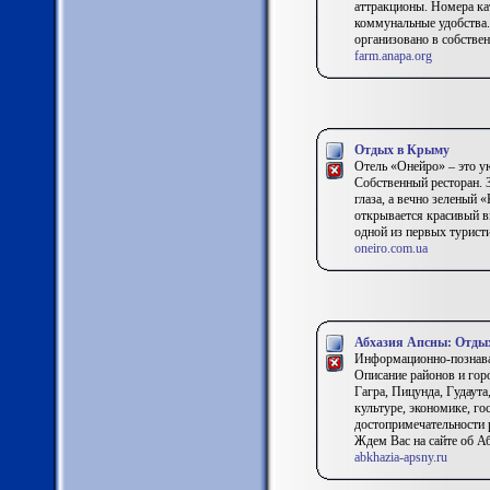
аттракционы. Номера ка
коммунальные удобства.
организовано в собствен
farm.anapa.org
Отдых в Крыму
Отель «Онейро» – это у
Собственный ресторан. 
глаза, а вечно зеленый 
открывается красивый в
одной из первых турис
oneiro.com.ua
Абхазия Апсны: Отдых
Информационно-познават
Описание районов и гор
Гагра, Пицунда, Гудаут
культуре, экономике, г
достопримечательности р
Ждем Вас на сайте об А
abkhazia-apsny.ru