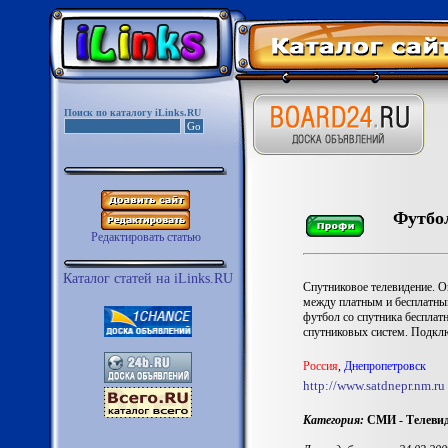
Поиск по каталогу iLinks.RU
Футбол
Редактировать статью
Каталог статей на iLinks.RU
Спутниковое телевидение. О
между платным и бесплатным
футбол со спутника бесплатн
спутниковых систем. Подкл
Роccия
,
Днепропетровск
http://www.satdnepr.nm.ru
Категория:
СМИ - Телевид