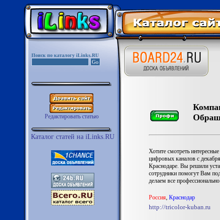
Поиск по каталогу iLinks.RU
Компан
Обращ
Редактировать статью
Каталог статей на iLinks.RU
Хотите смотреть интересные
цифровых каналов с декабря
Краснодаре. Вы решили уста
сотрудники помогут Вам под
делаем все профессионально
Роccия
,
Краснодар
http://tricolor-kuban.ru