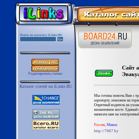
Поиск по каталогу iLinks.RU
Сайт а
Эваку
Редактировать статью
Каталог статей на iLinks.RU
Мы готовы помочь Вам с тра
аэропорту, поможем на торж
Опрятный водитель на ухоже
назначенном месте. Единый 
написать нам на электронны
Роccия
,
Минск
http://7667.by