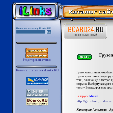
Поиск по каталогу iLinks.RU
Грузоп
Редактировать статью
Каталог статей на iLinks.RU
Грузоперевозки автомобилям
Грузоперевозки по маршрута
тонн, длинной до 6 метров 
загрузка На борту каждого 
такси» Экспедирование груз
Беларусь
,
Минск
http://gidrobort.jimdo.co
Категория:
Авто/мото - Ар