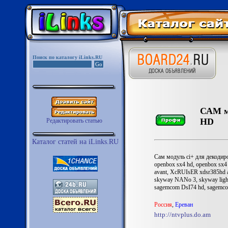
Поиск по каталогу iLinks.RU
САМ м
HD
Редактировать статью
Каталог статей на iLinks.RU
Сам модуль ci+ для декодиро
openbox sx4 hd, openbox sx4
avant, XcRUIsER xdsr385hd 
skyway NANo 3, skyway light
sagemcom DsI74 hd, sagemc
Роccия
,
Ереван
http://ntvplus.do.am