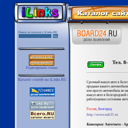
Поиск по каталогу iLinks.RU
Тел. 8
Редактировать статью
Каталог статей на iLinks.RU
Срочный выкуп авто в Белг
продажи вашего автомобиля:
или просто автомобиль не н
выкуп авто в Белгородской 
работ(оценки состояния авт
Роccия
,
Белгород
http://avtocash31.ru
Категория:
Авто/мото - Ар