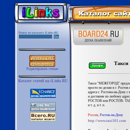
Поиск по каталогу iLinks.RU
Такси
Редактировать статью
Каталог статей на iLinks.RU
Такси "МЕЖГОРОД" предлаг
просто по делам в г. Ростов
адреса г. Ростова-на-До
и доставим по любому адре
РОСТОВ или РОСТОВ- ТАГАНР
и т. д. и т. п.
Россия
,
Ростов-на-Дону
http://www.taxi161.com