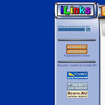
Поиск по каталогу iLinks.RU
Редактировать статью
Каталог статей на iLinks.RU