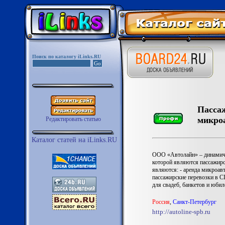
Поиск по каталогу iLinks.RU
Пассаж
микро
Редактировать статью
Каталог статей на iLinks.RU
ООО «Автолайн» – динамичн
которой являются пассажирс
являются: - аренда микроав
пассажирские перевозки в С
для свадеб, банкетов и юбиле
Россия
,
Санкт-Петербург
http://autoline-spb.ru