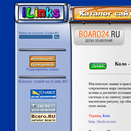
Поиск по каталогу iLinks.RU
Коло -
Редактировать статью
Каталог статей на iLinks.RU
Мистические знания и практ
современном мире смешались
истины и достигнет осознан
системах и их синтезе; поня
магическом ритуале, где об
свою жизнь.
Украина
,
Киев
http://kolo.in.net