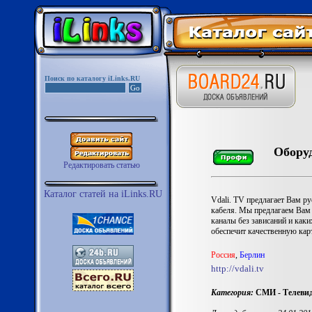
Поиск по каталогу iLinks.RU
Оборуд
Редактировать статью
Каталог статей на iLinks.RU
Vdali. TV предлагает Вам р
кабеля. Мы предлагаем Вам
каналы без зависаний и как
обеспечит качественную кар
Роccия
,
Берлин
http://vdali.tv
Категория:
СМИ - Телевид