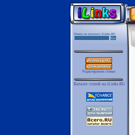
Поиск по каталогу iLinks.RU
Редактировать статью
Каталог статей на iLinks.RU