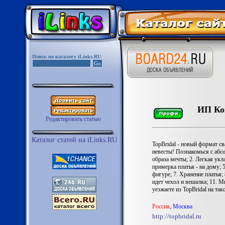
Поиск по каталогу iLinks.RU
ИП Ко
Редактировать статью
Каталог статей на iLinks.RU
TopBridal - новый формат с
невесты! Познакомься с абс
образа мечты; 2. Легкая укл
примерка платья - на дому;
фигуре; 7. Хранение платья;
идет чехол и вешалка; 11. 
уезжаете из TopBridal на так
Россия
,
Москва
http://topbridal.ru