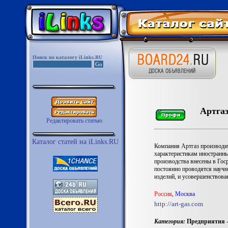
Поиск по каталогу iLinks.RU
Артгаз
Редактировать статью
Каталог статей на iLinks.RU
Компания Артгаз производит
характеристикам иностранны
производства внесены в Гос
постоянно проводятся научн
изделий, и усовершенствов
Россия
,
Москва
http://art-gas.com
Категория:
Предприятия -