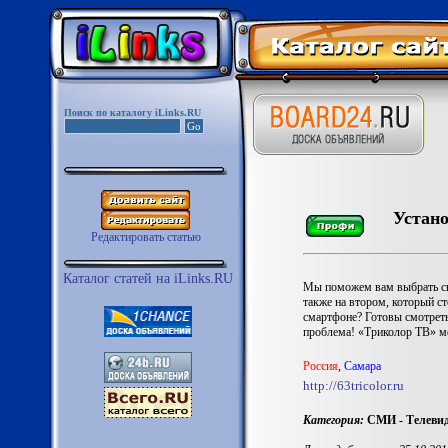
Поиск по каталогу iLinks.RU
Устано
Редактировать статью
Каталог статей на iLinks.RU
Мы поможем вам выбрать сво
также на втором, который ст
смартфоне? Готовы смотреть
проблема! «Триколор ТВ» мо
Россия
,
Самара
http://63tricolor.ru
Категория:
СМИ - Телевид