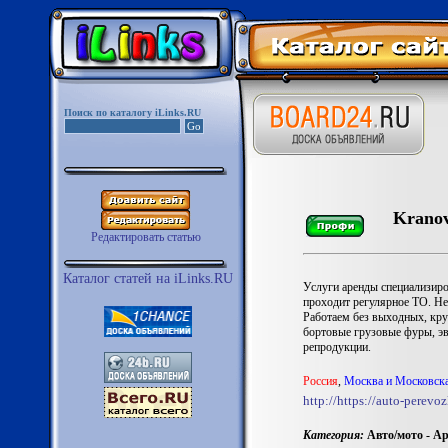
Поиск по каталогу iLinks.RU
Kranov
Редактировать статью
Каталог статей на iLinks.RU
Услуги аренды специализиров
проходит регулярное ТО. Не
Работаем без выходных, кру
бортовые грузовые фуры, эв
репродукции.
Россия
,
Москва и Московска
http://https://auto-perevo
Категория:
Авто/мото - Ар