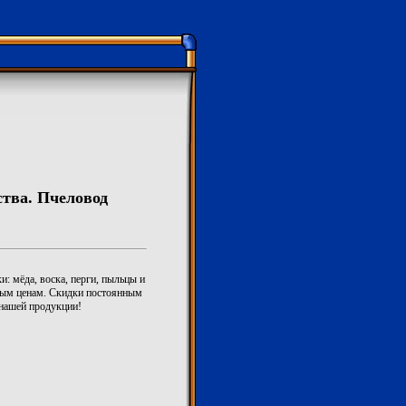
ства. Пчеловод
: мёда, воска, перги, пыльцы и
ным ценам. Скидки постоянным
 нашей продукции!