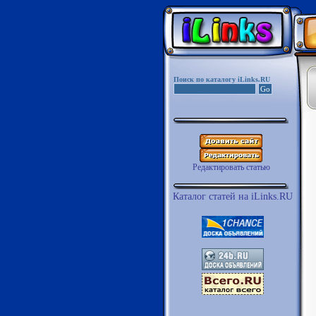
Поиск по каталогу iLinks.RU
Редактировать статью
Каталог статей на iLinks.RU