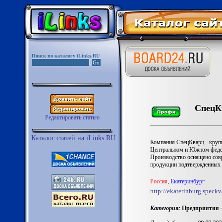
Поиск по каталогу iLinks.RU
СпецК
Редактировать статью
Каталог статей на iLinks.RU
Компания СпецКварц - круп
Центральном и Южном федера
Производство оснащено сов
продукции подтвержденных 
Россия
,
Екатеринбург
http://ekaterinburg.speckv
Категория:
Предприятия -