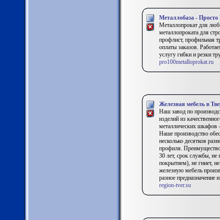
Металлобаза - Просто
Металлопрокат для любы
металлопроката для стро
профлист, профильная т
оплаты заказов. Работае
услугу гибки и резки т
pro100metalloprokat.ru
Железная мебель в Тв
Наш завод по производс
изделий из качественног
металлических шкафов –
Наше производство обес
несколько десятков раз
профиля. Преимущество 
30 лет, срок службы, не
покрытием), не гниет, н
железную мебель произ
разное предназначение и
region-tver.su