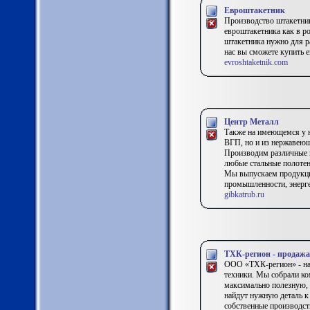
Евроштакетник
Производство штакетник
евроштакетника как в ро
штакетника нужно для ра
нас вы сможете купить 
evroshtaketnik.com
Центр Металл
Также на имеющемся у н
ВГП, но и из нержавею
Производим различные ш
любые стальные полотен
Мы выпускаем продукцию
промышленности, энерге
gibkatrub.ru
ТХК-регион - продажа 
ООО «ТХК-регион» - над
техники. Мы собрали ко
максимально полезную,
найдут нужную деталь к
собственные производс