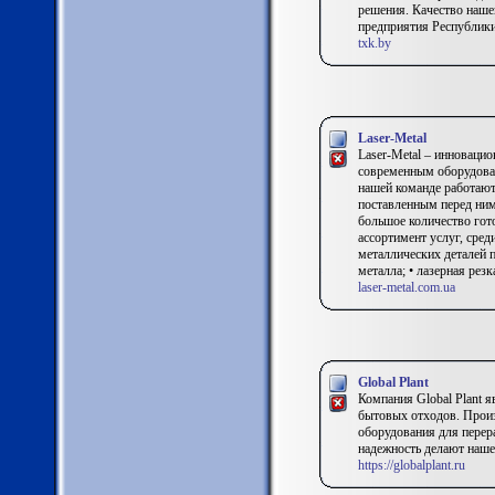
решения. Качество наше
предприятия Республики
txk.by
Laser-Metal
Laser-Metal – инноваци
современным оборудова
нашей команде работают
поставленным перед ним
большое количество гот
ассортимент услуг, сред
металлических деталей п
металла; • лазерная резк
laser-metal.com.ua
Global Plant
Компания Global Plant 
бытовых отходов. Произ
оборудования для перер
надежность делают наше
https://globalplant.ru