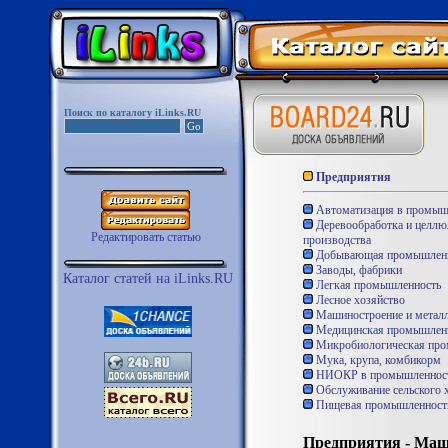
Поиск по каталогу iLinks.RU
Предприятия
Автоматизация в промыш
Деревообработка и целл
Редактировать статью
производства
Добывающая промышленн
Заводы, фабрики
Каталог статей на iLinks.RU
Легкая промышленность
Лесное хозяйство
Машиностроение и металл
Медицинская промышлен
Микробиологическая про
Мука, крупа, комбикорм
НИОКР в промышленнос
Обслуживание сельского 
Пищевая промышленност
Предприятия - Маш