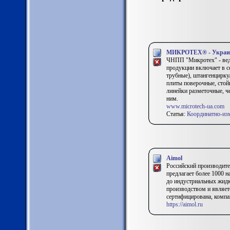
МИКРОТЕХ® - Украинс
ЧНПП "Микротех" - вед
продукции включает в 
трубные), штангенцирку
плиты поверочные, стой
линейки разметочные, ч
ним.
www.microtech-ua.com
Статья:
Координатно-и
Aimol
Российский производите
предлагает более 1000 
до индустриальных жидк
производством и являе
сертифицирована, компа
https://aimol.ru