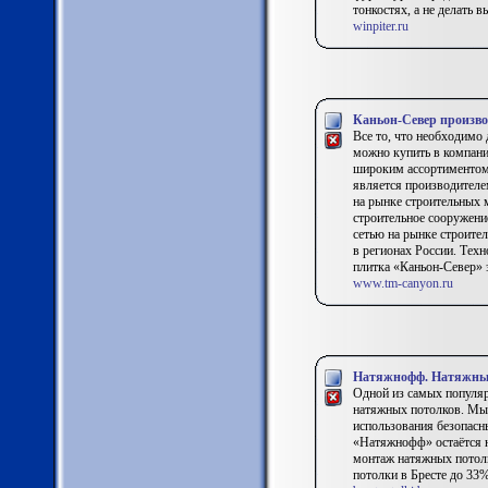
тонкостях, а не делать в
winpiter.ru
Каньон-Север произво
Все то, что необходимо
можно купить в компани
широким ассортиментом
является производителе
на рынке строительных 
строительное сооружени
сетью на рынке строите
в регионах России. Тех
плитка «Каньон-Север» 
www.tm-canyon.ru
Натяжнофф. Натяжные
Одной из самых популяр
натяжных потолков. Мы 
использования безопасн
«Натяжнофф» остаётся н
монтаж натяжных потолк
потолки в Бресте до 33%