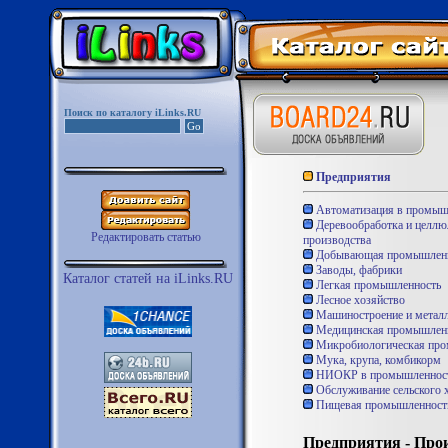
Поиск по каталогу iLinks.RU
Предприятия
Автоматизация в промыш
Деревообработка и целл
Редактировать статью
производства
Добывающая промышленн
Заводы, фабрики
Каталог статей на iLinks.RU
Легкая промышленность
Лесное хозяйство
Машиностроение и металл
Медицинская промышлен
Микробиологическая про
Мука, крупа, комбикорм
НИОКР в промышленнос
Обслуживание сельского 
Пищевая промышленност
Предприятия - Про