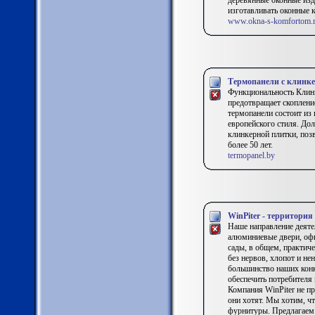
деревянные оконные изд
изготавливать оконные 
www.okna-s-komfortom.
Термопанели с клинк
Функциональность Клинк
предотвращает скоплени
термопанели состоит из
европейского стиля. До
клинкерной плитки, поз
более 50 лет.
termopanel.by
WinPiter - территория
Наше направление деяте
алюминиевые двери, офи
сады, в общем, практиче
без нервов, хлопот и н
большинство наших конк
обеспечить потребителя
Компания WinPiter не п
они хотят. Мы хотим, ч
фурнитуры. Предлагаем 