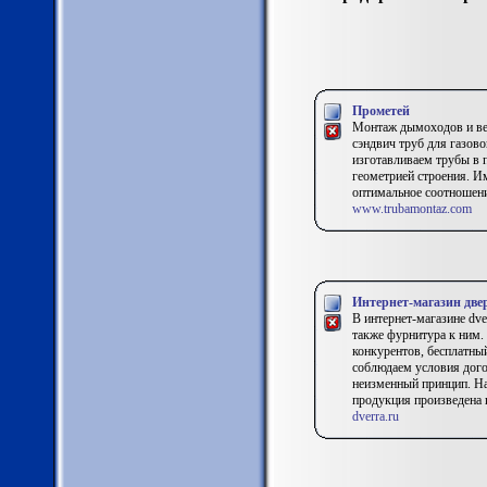
Прометей
Монтаж дымоходов и ве
сэндвич труб для газово
изготавливаем трубы в 
геометрией строения. 
оптимальное соотношени
www.trubamontaz.com
Интернет-магазин две
В интернет-магазине dv
также фурнитура к ним.
конкурентов, бесплатны
соблюдаем условия дого
неизменный принцип. На
продукция произведена 
dverra.ru