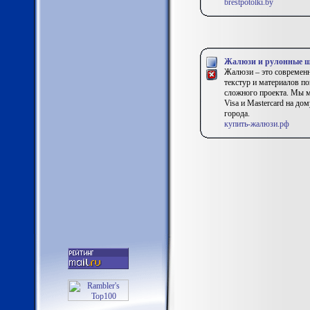
brestpotolki.by
Жалюзи и рулонные ш
Жалюзи – это современн
текстур и материалов п
сложного проекта. Мы м
Visa и Mastercard на до
города.
купить-жалюзи.рф