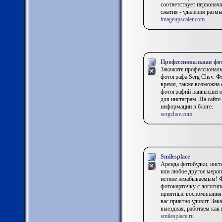
соответствует первонача
сжатия - удаления разм
imageupscaler.com
Профессиональная фот
Закажите профессионал
фотографа Serg Chsv. Ф
время, также возможна 
фотографий наивысшего 
для инстаграм. На сайт
информации в блоге.
sergchsv.com
Smilesplace
Аренда фотобудки, инста
или любое другое мероп
истине незабываемым! Ф
фотокарточку с логотип
приятные воспоминания 
вас приятно удивит. Зак
выездная, работаем как 
smilesplace.ru