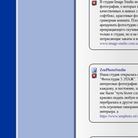
В студии Image Studio м
фотографии, о которых в
качественных и живых с
софтбокс, красочные фо
гримерная комната. Пло
арендовать фотостудию 
превращающего скучные 
только в студии, но и н
потрясающие закаты и в
www.image-studio.com.u
ZenPhotoStudio
Наша студия открылась 
"Фотостудия 5 ЭТАЖ". Т
интересные фотографии 
каждому, и постоянно, ш
нас были "чуть более с
красиво подать любую в
перебрались в другое по
есть огромные панорамны
интерьера. a
https://www.zenphoto.od.