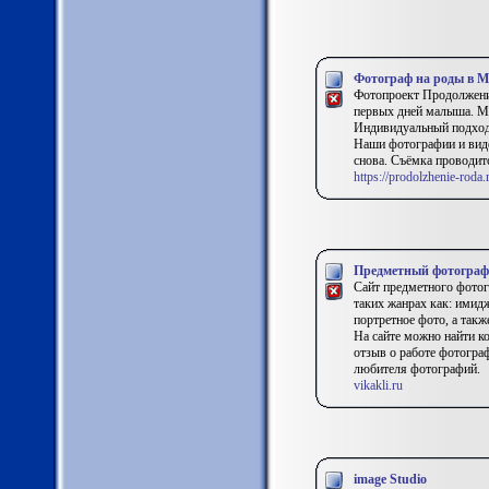
Фотограф на роды в М
Фотопроект Продолжени
первых дней малыша. Мы
Индивидуальный подход,
Наши фотографии и виде
снова. Съёмка проводитс
https://prodolzhenie-roda.
Предметный фотогра
Сайт предметного фото
таких жанрах как: имид
портретное фото, а так
На сайте можно найти ко
отзыв о работе фотогра
любителя фотографий.
vikakli.ru
image Studio