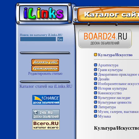
Поиск по каталогу iLinks.RU
Культура/Искусство
Архитектура
Грани культуры
Редактировать статью
Декоративно-прикладное 
Дизайн
Изоборазительное искусс
Каталог статей на iLinks.RU
История культуры
Киноискусство
Культурное наследие
Культурные ценности
Литература
Музеи, галереи, выставки
Музыка
Культура/Искусство