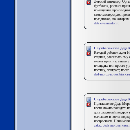
Детский аниматор. Орга
футболок, роспись прян
помещений, производим 
свою мастерскую, произ
праздников, по которым
detskiyanimator.ru
Служба заказов Деда 
Каждый ребенок ждет Но
старика, рассказать ему
может прийти к вашему 
площадке или просто у 
песенку, поиграет, посл
ded-moroz-novosibirsk.ru
Служба заказов Деда 
Приглашение Деда Мороз
гостя можно посидеть на
долгожданный подарок н
малышам в гости, пора
настроением. Наши артис
zakaz-deda-moroza-kazan