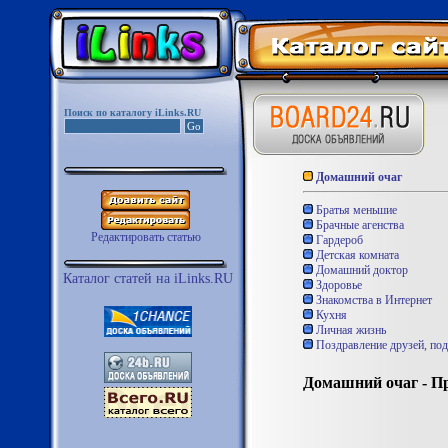
Поиск по каталогу iLinks.RU
Домашний очаг
Братья меньшие
Брачные агенства
Редактировать статью
Гардероб
Детская комната
Домашний доктор
Каталог статей на iLinks.RU
Здоровье
Знакомства в Интернет
Кухня
Личная жизнь
Поздравление друзей, под
Домашний очаг - П