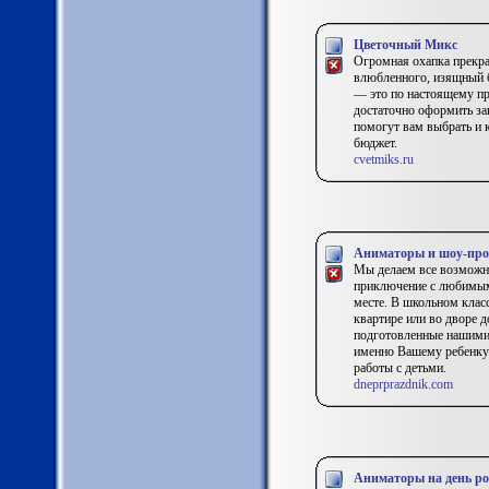
Цветочный Микс
Огромная охапка прекра
влюбленного, изящный б
— это по настоящему пр
достаточно оформить за
помогут вам выбрать и 
бюджет.
cvetmiks.ru
Аниматоры и шоу-прог
Мы делаем все возможно
приключение с любимыми
месте. В школьном класс
квартире или во дворе д
подготовленные нашими 
именно Вашему ребенку
работы с детьми.
dneprprazdnik.com
Аниматоры на день р