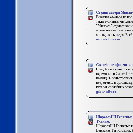
Студия декора Минда
В жизни каждого из нас
такие моменты мы хотим
"Миндаль" сделает ваше
ответственностью отнес
молодожены ждем Вас!
mindal-design.ru
Свадебные оформители
Свадебные стилисты на с
церемонии в Санкт-Петер
помощь в подготовке св
подготовке и организац
каталог свадебных товар
gde-svadba.ru
ШаровозНН Гелиевые 
Тканью.
ШаровозНН Гелиевые ш
Выездная Регистрация. Д