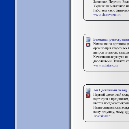
Заволжье, Перевоз, Бол
Украшение магазинов ша
Работаем как с физичес
www.sharovoznn.ru
Выездная регистрация
Компания по организаци
организация свадебных б
шатров и тентов, выездн
Качественные услуги из
довольными. Заказать св
www.vshatre.com
1-й Цветочный склад
Первый цветочный склад
партнеров с праздником
цветов предлагает огро
Наши специалисты всегд
вашу девушку, маму, дру
1cvetsklad.ru