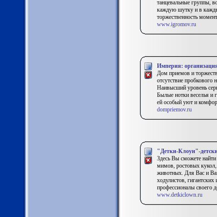
танцевальные группы, во
каждую шутку и в кажд
торжественность момент
www.igromov.ru
Империя: организация
Дом приемов и торжеств 
отсутствие пробкового 
Наивысший уровень серв
Былые нотки веселья и 
ей особый уют и комфор
dompriemov.ru
"Детки-Клоун"-детски
Здесь Вы сможете найти
мимов, ростовых кукол,
животных. Для Вас и Ва
ходулистов, гигантских
профессионалы своего д
www.detkiclown.ru