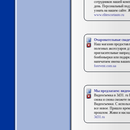
сотрудников нашей комп
день. Персональный по
узнать на нашем сайте. 
www.elitescortauto.ru
Очаровательные сваде
Наш магазин предоставл
полезных аксессуаров дл
пригласительные напразд
бонбоньерки или подарк
напечатаем имена ваших
forevent.com.ua
Мы предлагаем: видео
Видеосъемка в 3d31. r
снова и снова сможете 
Видеосъемки. С использ
все новое. Пришло врем
прошлом. Живи и наслаж
3d31.ru