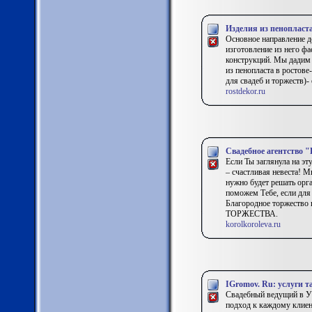
Изделия из пенопласт
Основное направление д
изготовление из него ф
конструкций. Мы дадим 
из пенопласта в ростове
для свадеб и торжеств)
rostdekor.ru
Свадебное агентство 
Если Ты заглянула на эт
– счастливая невеста! М
нужно будет решать орг
поможем Тебе, если для 
Благородное торжест
ТОРЖЕСТВА.
korolkoroleva.ru
IGromov. Ru: услуги т
Свадебный ведущий в Уф
подход к каждому клиен