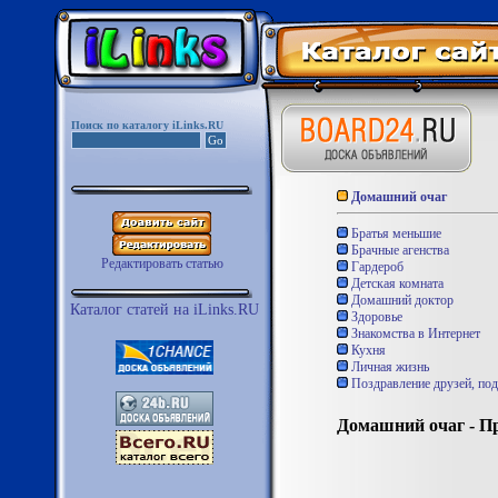
Поиск по каталогу iLinks.RU
Домашний очаг
Братья меньшие
Брачные агенства
Редактировать статью
Гардероб
Детская комната
Домашний доктор
Каталог статей на iLinks.RU
Здоровье
Знакомства в Интернет
Кухня
Личная жизнь
Поздравление друзей, под
Домашний очаг - П