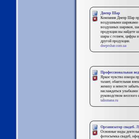
Днепр Шар
Компания Днепр Шар пр
воздушными шариками (с
воздушных шариков, шар
продукции вы найдете ш
шары с гелием, цифры и
другой продукции.
dneprshar.com.ua
Профессиональная вед
Яркое чувство юмора пр
талант, обаятельная вне
жениху и невесте забыть
наслаждаться улыбками 
руководством веселого 
talismana.ru
Организатор свадеб. Л
Основные виды деятельн
фотосъемка свадеб, офор