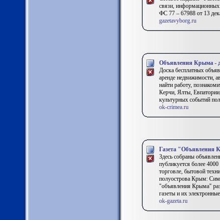
связи, информационных
ФС 77 – 67988 от 13 де
gazetavyborg.ru
Объявления Крыма - 
Доска бесплатных объяв
аренде недвижимости, а
найти работу, познаком
Керчи, Ялты, Евпатории
культурных событий пол
ok-crimea.ru
Газета "Объявления 
Здесь собраны объявлен
публикуется более 4000 
торговле, бытовой техни
полуострова Крым: Симф
"объявления Крыма" раз
газеты и их электронные
ok-gazeta.ru