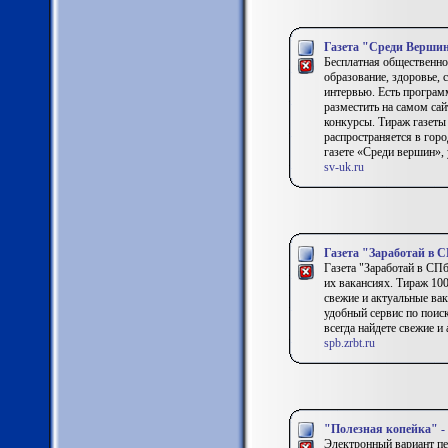
Газета "Среди Верши
Бесплатная общественно
образование, здоровье,
интервью. Есть программ
разместить на самом сай
конкурсы. Тираж газеты
распространяется в гор
газете «Среди вершин»,
sv-uk.ru
Газета "Заработай в 
Газета "Заработай в СП
их вакансиях. Тираж 100
свежие и актуальные вака
удобный сервис по поис
всегда найдете свежие и
spb.zrbt.ru
"Полезная копейка" -
Электронный вариант пе