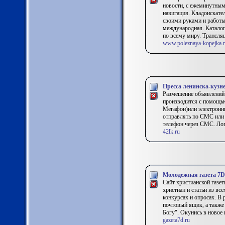
новости, с ежеминутным
навигация. Кладоискате
своими руками и работы 
международная. Каталог 
по всему миру. Трансляц
www.poleznaya-kopejka.
Пресса ленинска-кузн
Размещение объявлений 
производится с помощью
Мегафон)или электронны
отправлять по СМС или 
телефон через СМС. Лог
42lk.ru
Молодежная газета 7
Сайт христианской газе
христиан и статьи из вс
конкурсах и опросах. В 
почтовый ящик, а также
Богу". Окунись в новое
gazeta7d.ru