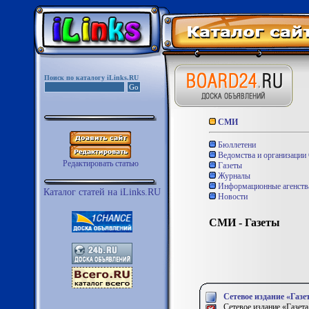
Поиск по каталогу iLinks.RU
СМИ
Бюллетени
Ведомства и организаци
Редактировать статью
Газеты
Журналы
Информационные агенств
Каталог статей на iLinks.RU
Новости
СМИ - Газеты
Сетевое издание «Газе
Сетевое издание «Газета