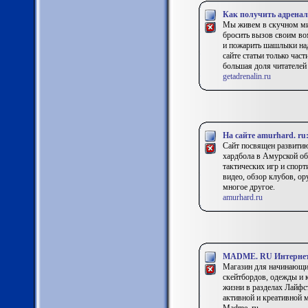
Как получить адренал
Мы живем в скучном мир
бросить вызов своим вом
и пожарить шашлыки над
сайте статьи только час
большая доля читателей
getadrenalin.ru
На сайте amurhard. ru
Сайт посвящен развитию
хардбола в Амурской об
тактических игр и спор
видео, обзор клубов, ор
многое другое.
amurhard.ru
MADME. RU Интернет м
Магазин для начинающих
скейтбордов, одежды и 
жизни в разделах Лайфс
активной и креативной 