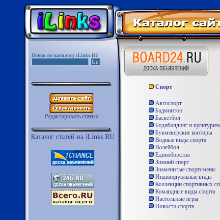
Поиск по каталогу iLinks.RU
Спорт
Автоспорт
Бадминтон
Редактировать статью
Баскетбол
Бодибилдинг и культуриз
Букмекерские конторы
Каталог статей на iLinks.RU
Водные виды спорта
Волейбол
Единоборства
Зимний спорт
Знаменитые спортсмены
Индивидуальные виды
Коллекции спортивных сс
Командные виды спорта
Настольные игры
Новости спорта