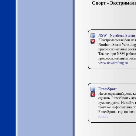
Спорт - Экстримал
NSW - Northern Storm 
"Экстремальные бои на 
Northern Storm Wrestli
профессиональные рест
Так же, при NSW работа
профессиональным рестл
www.nswrestling.ru
FitnesSport
На сегодняшний день, ка
сделать. FitnesSport - 
нужное русло. На сайте 
тому же информацию об 
FitnesSport - гид по жиз
rofit.ru