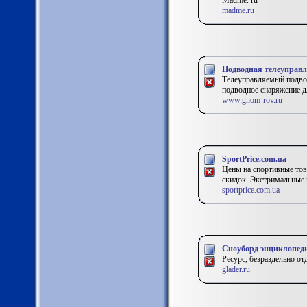
Madme. ru
madme.ru
Подводная телеуправ
Телеуправляемый подво
подводное снаряжение дл
www.gnom-rov.ru
SportPrice.com.ua
Цены на спортивные това
скидок. Экстримальные 
sportprice.com.ua
Сноуборд энциклопедия
Ресурс, безраздельно от
glader.ru