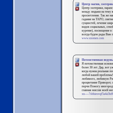
Центр магии, эзотерик
Центр эзотерики, парап
между людьми на тему в
просветления. Так же н
гадание на ТАРО, снятие
сущностей, лечение широ
видов социальных, семе
курение), посвящение в
всегда будем рады Вам 
www.ezomen.com
Потомственная ведунь
Я потомственная яснови
более 30 лет. Дар, вот 
когда нужна реальная п
любой вашей проблемы! 
любимого, любимую Рит
процветание Приворот, 
порчи Помогу иногород
главная миссия моей жи
xn----7sbhieovqf5a4a5hi9