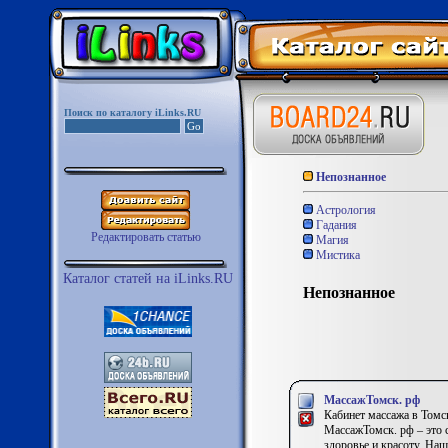
Поиск по каталогу iLinks.RU
Непознанное
Астрология
Гадания
Редактировать статью
Магия
Мистика
Каталог статей на iLinks.RU
Непознанное
МассажТомск. рф
Кабинет массажа в Томс
МассажТомск. рф – это 
здоровье и красоту. На