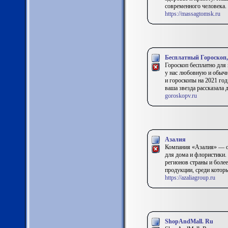
современного человека.
https://massagtomsk.ru
Бесплатный Гороскоп,
Гороскоп бесплатно для
у нас любовную и обыч
и гороскопы на 2021 год.
ваша звезда рассказала 
goroskopv.ru
Азалия
Компания «Азалия» — од
для дома и флористики.
регионов страны и боле
продукции, среди котор
https://azaliagroup.ru
ShopAndMall. Ru