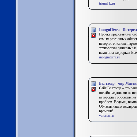
triumf-k.ru
IncogniTerra - Интерес
Проект представляет со
самых различных област
истории, мистика, пара
технологии, уникальны
нами и на задворках Все
incogniterra.ru
Валтасар - мир Мисти
Сайт Валтасар – это ваш
онлайн гаданиями на вс
авторские гороскопы на
проблем. Ведьмы, вамп
Область наших исследов
времени!
valtasar.ru