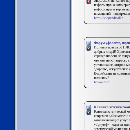
ShopAndMall. Ru это пор
информации о коммерчес
информация о торговых 
помещений · информация
https://shopandmall.ru
Форум уфологов, науч
Истина и правда об НЛО
добрых людей! Христиан
справедливости не сущес
что нам шлют вирусы, з
установка психотронных
здоровье, искусственно 
Воздействие на сознание
питанием!
bova-ufo.ru
Клиника эстетическо
Клиника эстетической м
современный комплекс п
омолаживающих услуг. 
«Триумф» - одна из нем
эстетической медицины 