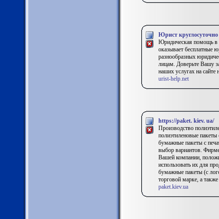
Юрист круглосуточно 
Юридическая помощь в 
оказывает бесплатные ю
разнообразных юридиче
лицам. Доверьте Вашу з
наших услугах на сайте на
urist-help.net
https://paket. kiev. ua/
Производство полиэтил
полиэтиленовые пакеты о
бумажные пакеты с печа
выбор вариантов. Фирме
Вашей компании, полож
использовать их для пр
бумажные пакеты (с лог
торговой марке, а также
paket.kiev.ua