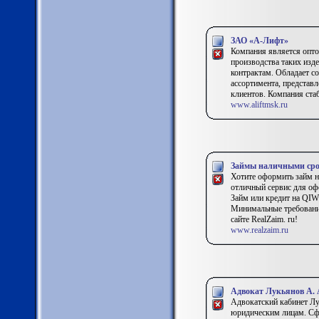
ЗАО «А-Лифт»
Компания является опто
производства таких изд
контрактам. Обладает с
ассортимента, представл
клиентов. Компания стаб
www.aliftmsk.ru
Займы наличными сроч
Хотите оформить займ на
отличный сервис для оф
Займ или кредит на QIW
Минимальные требования
сайте RealZaim. ru!
www.realzaim.ru
Адвокат Лукьянов А. А
Адвокатский кабинет Лу
юридическим лицам. Сфер