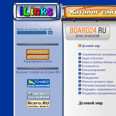
Поиск по каталогу iLinks.RU
Деловой мир
Аналитические материал
Аудит и бухучет
Редактировать статью
Банки и пункты обмена в
Безопасность
Консультирование
Каталог статей на iLinks.RU
Маркетинг
Менеджмент
Новости делового мира
Обучение ведению бизнес
Операции с недвижимост
Поддержка предпренимате
Деловой мир