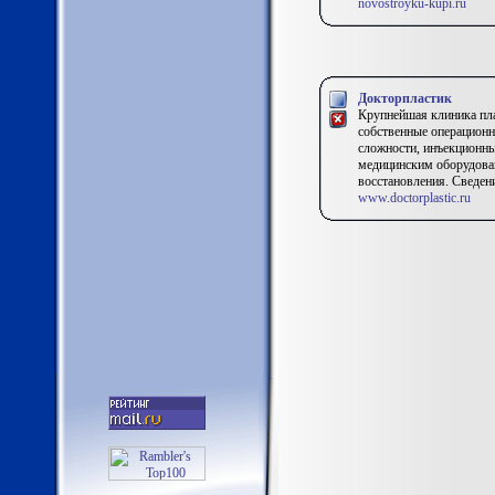
novostroyku-kupi.ru
Докторпластик
Крупнейшая клиника пла
собственные операционн
сложности, инъекционны
медицинским оборудован
восстановления. Сведен
www.doctorplastic.ru