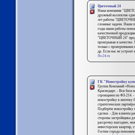
Цветочный 24
Наша компания "ЦВЕТОЧ
дружный коллектив един
лет работы "ЦВЕТОЧНЫЙ
сложные задачи. Наши 
годы наши работы помо
качественной продукции
"ЦВЕТОЧНЫЙ 24" предлаг
проигрывая в качестве.
только с проверенными 
др. Если вас не устроит
flw24.ru
ГК "Новостройку куп
Группа Компаний «Новос
Краснодаре. - Вся база 
строящими по ФЗ-214. -
новостройку в ипотеку
стратегических партнёр
Подберём новостройку п
сделки. - Для клиента р
стороны застройщика дл
рассрочку выгоднее, не
инвесторских квартир, с
Гостям города поможем 