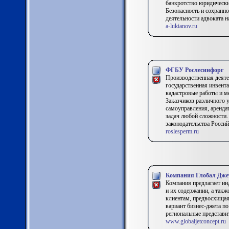
банкротство юридически
Безопасность и сохранн
деятельности адвоката на
a-lukianov.ru
ФГБУ Рослесинфорг
Производственная деяте
государственная инвента
кадастровые работы и м
Заказчиков различного 
самоуправления, аренда
задач любой сложности.
законодательства Росси
roslesperm.ru
Компания Глобал Дже
Компания предлагает ин
и их содержании, а так
клиентам, предвосхищая
вариант бизнес-джета по
региональные представи
www.globaljetconcept.ru