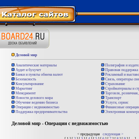
Деловой мир
Аналитические материалы
Полиграфия и издател
Аудит и бухучет
Правовая поддержка 
Банки и пункты обмена валют
Рекламный и выставо
Безопасность
Связь, операторы свя
Консультирование
Страхование
Маркетинг
Стройматериалы и ст
Менеджмент
Торговля, розничная,
Новости делового мира
Транспорт
Обучение ведению бизнеса
Услуги, сервис
Операции с недвижимостью
Финансовые операции
Поддержка предпренимательства
Электронная коммер
Деловой мир - Операции с недвижимостью
< предыдущая
следующая >
[ 1 ] [
2
] [
3
] [
4
] [
5
] [
6
] [
7
] [
8
] [
9
] [
...
]