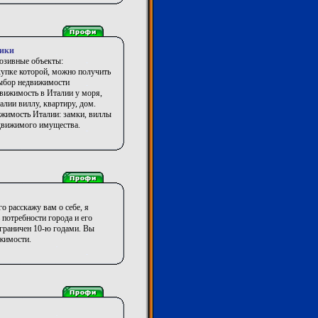
ники
люзивные объекты:
купке которой, можно получить
выбор недвижимости
движимость в Италии у моря,
алии виллу, квартиру, дом.
ижимость Италии: замки, виллы
едвижимого имущества.
 расскажу вам о себе, я
 потребности города и его
ограничен 10-ю годами. Вы
жимости.