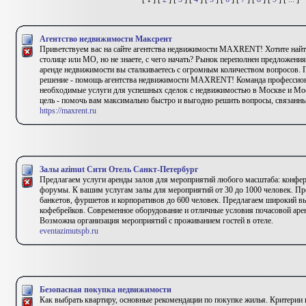
Агентство недвижимости Максрент
Приветствуем вас на сайте агентства недвижимости MAXRENT! Хотите най
столице или МО, но не знаете, с чего начать? Рынок переполнен предложени
аренде недвижимости вы сталкиваетесь с огромным количеством вопросов. 
решение - помощь агентства недвижимости MAXRENT! Команда профессион
необходимые услуги для успешных сделок с недвижимостью в Москве и Мос
цель - помочь вам максимально быстро и выгодно решить вопросы, связанн
https://maxrent.ru
Залы azimut Сити Отель Санкт-Петербург
Предлагаем услуги аренды залов для мероприятий любого масштаба: конфер
форумы. К вашим услугам залы для мероприятий от 30 до 1000 человек. Пр
банкетов, фуршетов и корпоративов до 600 человек. Предлагаем широкий в
кофебрейков. Современное оборудование и отличные условия почасовой аре
Возможна организация мероприятий с проживанием гостей в отеле.
eventazimutspb.ru
Безопасная покупка недвижимости
Как выбрать квартиру, основные рекомендации по покупке жилья. Критерии