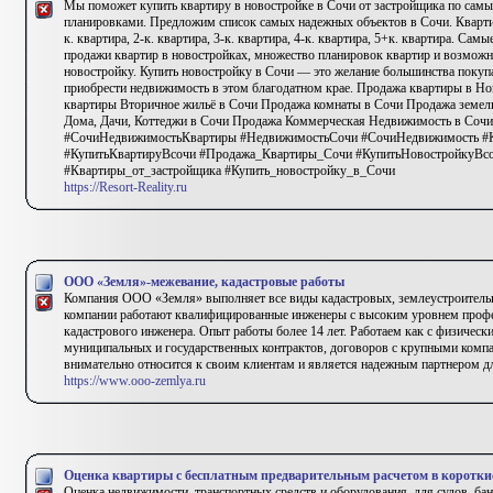
Мы поможет купить квартиру в новостройке в Сочи от застройщика по са
планировками. Предложим список самых надежных объектов в Сочи. Квартир
к. квартира, 2-к. квартира, 3-к. квартира, 4-к. квартира, 5+к. квартира. Са
продажи квартир в новостройках, множество планировок квартир и возможн
новостройку. Купить новостройку в Сочи — это желание большинства поку
приобрести недвижимость в этом благодатном крае. Продажа квартиры в Н
квартиры Вторичное жильё в Сочи Продажа комнаты в Сочи Продажа земел
Дома, Дачи, Коттеджи в Сочи Продажа Коммерческая Недвижимость в Соч
#СочиНедвижимостьКвартиры #НедвижимостьСочи #СочиНедвижимость #
#КупитьКвартируВсочи #Продажа_Квартиры_Сочи #КупитьНовостройкуВс
#Квартиры_от_застройщика #Купить_новостройку_в_Сочи
https://Resort-Reality.ru
ООО «Земля»-межевание, кадастровые работы
Компания ООО «Земля» выполняет все виды кадастровых, землеустроительн
компании работают квалифицированные инженеры с высоким уровнем профе
кадастрового инженера. Опыт работы более 14 лет. Работаем как с физически
муниципальных и государственных контрактов, договоров с крупными комп
внимательно относится к своим клиентам и является надежным партнером д
https://www.ooo-zemlya.ru
Оценка квартиры с бесплатным предварительным расчетом в коротки
Оценка недвижимости, транспортных средств и оборудования, для судов, бан