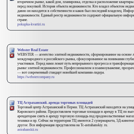
вторичном рынке, какой дом, планировка, отделка и расположение квартиры.
перед покупкой. История объекта недвижимости. Кто владел объектом недви
давно он находится в собственности и каков был последний владелец. Инфор
недвижимости. Единый реестр недвижимости содержит официальную информ
стране.
pokupka-kvartiri.ru
Webster Real Estate
WEBSTER — агентство элитной недвижимости, сформированное на основе 
международного и российского рынка, сфокусированное на понимании глуби
участников. Перед нами лежит путь непрерывного прогресса и трансформац
рынке элитной недвижимости. Профессионализм и взаимоуважение, прозрач
— вот современный стандарт новейшей компании-лидера.
https://webstercompany.ru
ТЦ Астраханский. аренда торговых площадей
Торговый центр Астраханский в Перми. ТЦ Астраханский находится на улиц
Кировского района. Предоставляем торговые площади в аренду в ТЦ по вы
арендаторам снять в аренду торговую площадь под продовольственные мага
техники и пр. Сейчас на территории ТЦ имеются 2 супермаркета, 5Д-кинотеат
другое. Вся информация представлена на Tc-astrahanskiy. ru.
astrahanskii.ru