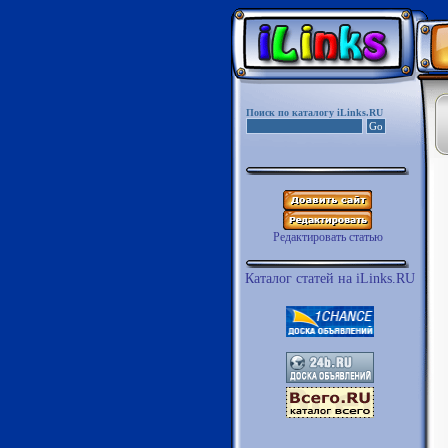
Поиск по каталогу iLinks.RU
Редактировать статью
Каталог статей на iLinks.RU