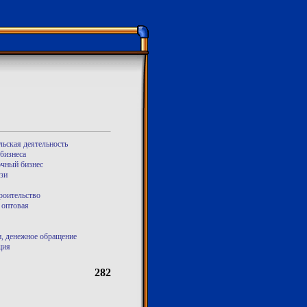
ьская деятельность
бизнеса
чный бизнес
зи
роительство
 оптовая
, денежное обращение
ция
282