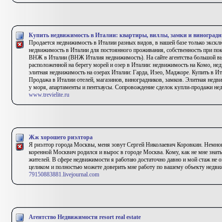
Купить недвижимость в Италии: квартиры, виллы, замки и виноград
Продается недвижимость в Италии разных видов, в нашей базе только экск
недвижимость в Италии для постоянного проживания, собственность при по
ВНЖ в Италии (ВНЖ Италия недвижимость). На сайте агентства большой 
расположенной на берегу морей и озер в Италии: недвижимость на Комо, не
элитная недвижимость на озерах Италии: Гарда, Изео, Маджоре. Купить в Ит
Продажа в Италии отелей, магазинов, виноградников, замков. Элитная недв
у моря, апартаменты и пентхаусы. Сопровождение сделок купли-продажи н
www.trevielite.ru
Жж хорошего риэлтора
Я риэлтор города Москвы, меня зовут Сергей Николаевич Коровкин. Немного
коренной Москвич родился и вырос в городе Москва. Кому, как не мне знать
жителей. В сфере недвижимости я работаю достаточно давно и мой стаж не 
целиком и полностью можете доверить мне работу по вашему объекту недви
79150883881.livejournal.com
Агентство Недвижимости resort real estate