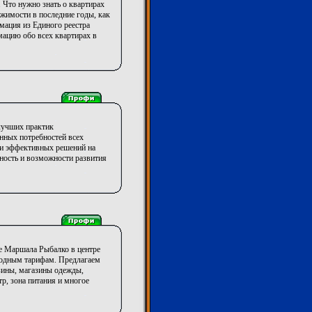
 Что нужно знать о квартирах
жимости в последние годы, как
мация из Единого реестра
ацию обо всех квартирах в
лучших практик
нных потребностей всех
ии эффективных решений на
ность и возможности развития
е Маршала Рыбалко в центре
годным тарифам. Предлагаем
зины, магазины одежды,
р, зона питания и многое