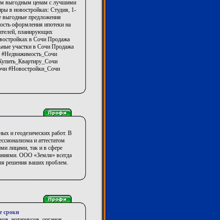
мым выгодным ценам с лучшими
ы в новостройках: Студия, 1-
мые выгодные предложения
ость оформления ипотеки на
пателей, планирующих
овостройках в Сочи Продажа
ьные участки в Сочи Продажа
и #Недвижимость_Сочи
Купить_Квартиру_Сочи
очи #Новостройки_Сочи
ых и геодезических работ. В
ссионализма и аттестатом
ми лицами, так и в сфере
аниями. ООО «Земля» всегда
ля решения ваших проблем.
е сроки
ков, нотариусов, органов