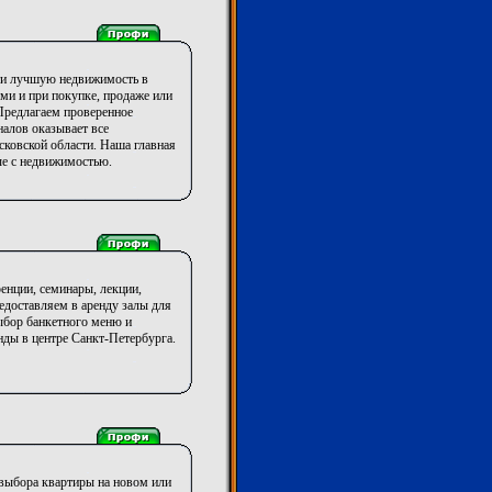
ти лучшую недвижимость в
ями и при покупке, продаже или
Предлагаем проверенное
алов оказывает все
ковской области. Наша главная
ые с недвижимостью.
енции, семинары, лекции,
едоставляем в аренду залы для
ыбор банкетного меню и
нды в центре Санкт-Петербурга.
 выбора квартиры на новом или