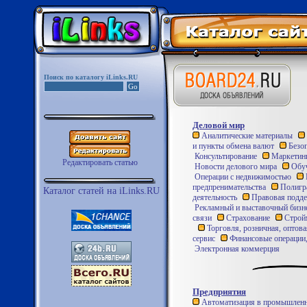
Поиск по каталогу iLinks.RU
Деловой мир
Аналитические материалы
и пункты обмена валют
Безоп
Консультирование
Маркетин
Редактировать статью
Новости делового мира
Обуч
Операции с недвижимостью
предпренимательства
Полигра
Каталог статей на iLinks.RU
деятельность
Правовая подде
Рекламный и выставочный бизн
связи
Страхование
Стройм
Торговля, розничная, оптова
сервис
Финансовые операции,
Электронная коммерция
Предприятия
Автоматизация в промышленн