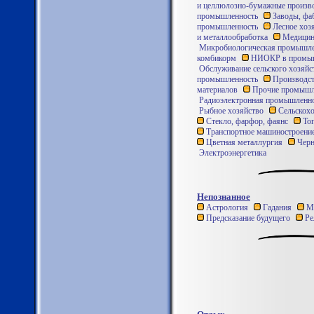
и целлюлозно-бумажные произв
промышленность
Заводы, фа
промышленность
Лесное хоз
и металлообработка
Медицин
Микробиологическая промышле
комбикорм
НИОКР в промыш
Обслуживание сельского хозяйс
промышленность
Производст
материалов
Прочие промышле
Радиоэлектронная промышленно
Рыбное хозяйство
Сельскохо
Стекло, фарфор, фаянс
Топ
Транспортное машиностроени
Цветная металлургия
Черн
Электроэнергетика
Непознанное
Астрология
Гадания
М
Предсказание будущего
Ре