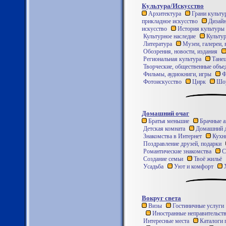
Культура/Искусство
Архитектура
Грани культу
прикладное искусство
Дизай
искусство
История культуры
Культурное наследие
Культур
Литература
Музеи, галереи, 
Обозрения, новости, издания
Региональная культура
Танец
Творческие, общественные объе
Фильмы, аудиокниги, игры
Ф
Фотоискусство
Цирк
Шоу
Домашний очаг
Братья меньшие
Брачные а
Детская комната
Домашний 
Знакомства в Интернет
Кухн
Поздравление друзей, подарки
Романтические знакомства
С
Создание семьи
Твоё жильё
Усадьба
Уют и комфорт
Х
Вокруг света
Визы
Гостиничные услуги
Иностранные неправительств
Интересные места
Каталоги 