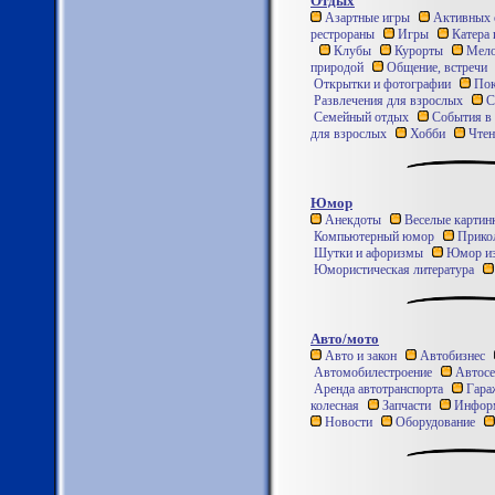
Отдых
Азартные игры
Активных 
рестрораны
Игры
Катера 
Клубы
Курорты
Мело
природой
Общение, встречи
Открытки и фотографии
Пок
Развлечения для взрослых
С
Семейный отдых
События в 
для взрослых
Хобби
Чтен
Юмор
Анекдоты
Веселые картин
Компьютерный юмор
Прико
Шутки и афоризмы
Юмор из
Юмористическая литература
Авто/мото
Авто и закон
Автобизнес
Автомобилестроение
Автосе
Аренда автотранспорта
Гараж
колесная
Запчасти
Инфор
Новости
Оборудование